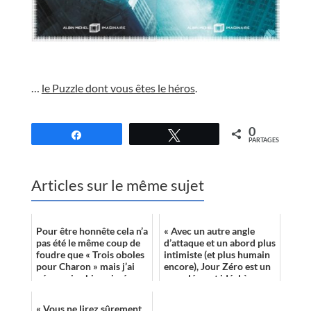
//
…
le Puzzle dont vous êtes le héros
.
//
0
Partagez
Tweetez
PARTAGES
Articles sur le même sujet
Pour être honnête cela n’a
« Avec un autre angle
pas été le même coup de
d’attaque et un abord plus
foudre que « Trois oboles
intimiste (et plus humain
pour Charon » mais j’ai
encore), Jour Zéro est un
néanmoins bien aimé
complément idéal à ceux
cette histoire à la fois
qui voudraient prolonger
viol...
...
« Vous ne lirez sûrement