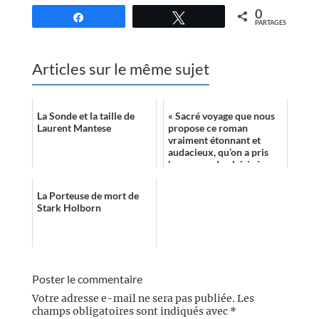
0
Partagez
Tweetez
PARTAGES
Articles sur le même sujet
La Sonde et la taille de
« Sacré voyage que nous
Laurent Mantese
propose ce roman
vraiment étonnant et
audacieux, qu’on a pris
beaucoup de plaisir à
découvrir. À conseiller
sans modération à ...
La Porteuse de mort de
Stark Holborn
Poster le commentaire
Votre adresse e-mail ne sera pas publiée.
Les
champs obligatoires sont indiqués avec
*