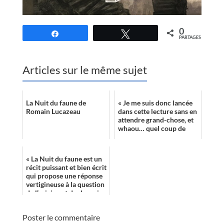
0
Partagez
Tweetez
PARTAGES
Articles sur le même sujet
La Nuit du faune de
« Je me suis donc lancée
Romain Lucazeau
dans cette lecture sans en
attendre grand-chose, et
whaou… quel coup de
coeur. »
« La Nuit du faune est un
récit puissant et bien écrit
qui propose une réponse
vertigineuse à la question
de l’origine et du devenir
de la vie dans l’...
Poster le commentaire