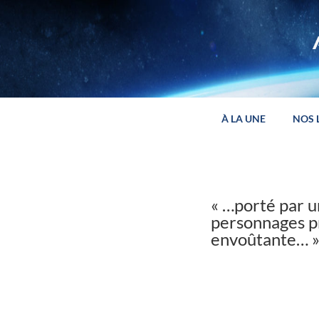
Panneau de gestion des cookies
À LA UNE
NOS 
« …porté par u
personnages p
envoûtante… 