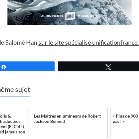
e Salomé Han
sur le site spécialisé unificationfranc
Partagez
Tweetez
 même sujet
olls &
Les Maîtres enlumineurs de Robert
« Plus de 900 
 traducteur
Jackson Bennett
pas ! »
nt (El Cid !)
rd jamais son