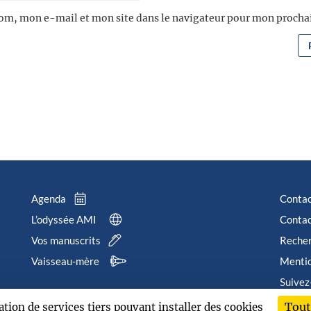
om, mon e-mail et mon site dans le navigateur pour mon proch
Agenda
Conta
L’odyssée AMI
Contac
Vos manuscrits
Reche
Vaisseau-mère
Mentio
Suivez
Tout
sation de services tiers pouvant installer des cookies