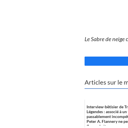
//
Le Sabre de neige
d
//
Articles sur le
Interview-bêtisier de Tr
Légendes : associé à un
passablement incompéte
Peter A. Flannery ne pe
flegme brit...