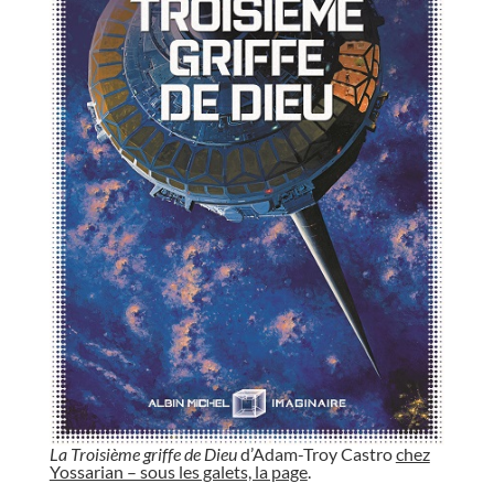
La Troisième griffe de Dieu
d’Adam-Troy Castro
chez
Yossarian – sous les galets, la page
.
//