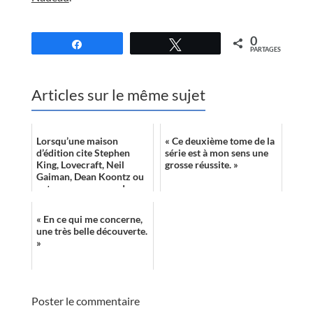
//
0
Partagez
Tweetez
PARTAGES
Articles sur le même sujet
Lorsqu’une maison
« Ce deuxième tome de la
d’édition cite Stephen
série est à mon sens une
King, Lovecraft, Neil
grosse réussite. »
Gaiman, Dean Koontz ou
autres comme grandes
références pour un
roman sorti, j’ai tendan...
« En ce qui me concerne,
une très belle découverte.
»
Poster le commentaire