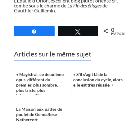
L’Epaule d’Orion, excellent blog plutôt orienté SF
,
tombe sous le charme de
La Fin des étiages
de
Gauthier Guillemin.
//
0
Partagez
Tweetez
PARTAGES
Articles sur le même sujet
« Magistral, ce deuxième
« S’il s’agit là de la
opus, différent du
conclusion du cycle, alors
premier, plus sombre,
elle est très réussie. »
plus triste, plus
introspectif. »
La Maison aux pattes de
poulet de GennaRose
Nethercott