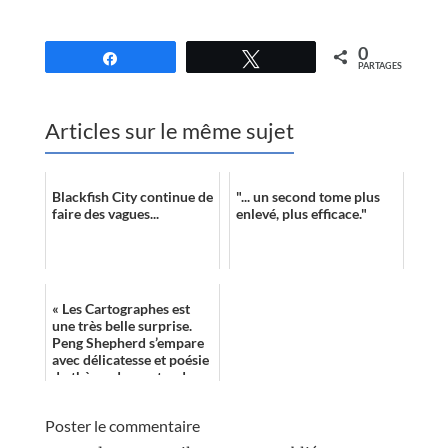
//
0
Partagez
Tweetez
PARTAGES
Articles sur le même sujet
Blackfish City continue de
"... un second tome plus
faire des vagues...
enlevé, plus efficace."
« Les Cartographes est
une très belle surprise.
Peng Shepherd s’empare
avec délicatesse et poésie
du thème des cartes dans
un roman passionnant. »
Poster le commentaire