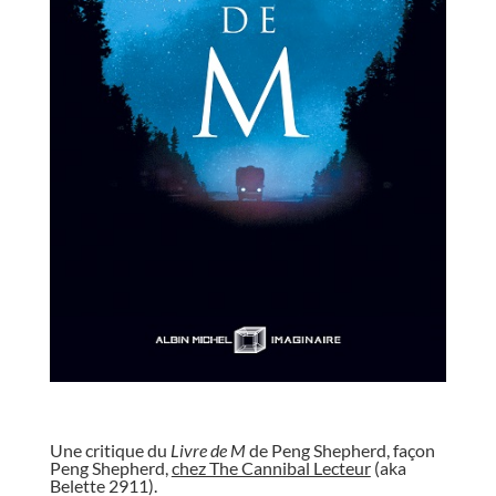
//
Une critique du
Livre de M
de Peng Shepherd, façon
Peng Shepherd,
chez The Cannibal Lecteur
(aka
Belette 2911).