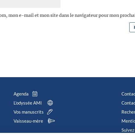
om, mon e-mail et mon site dans le navigateur pour mon proch
Agenda
Conta
L’odyssée AMI
Contac
Vos manuscrits
Reche
Vaisseau-mère
Mentio
Suivez