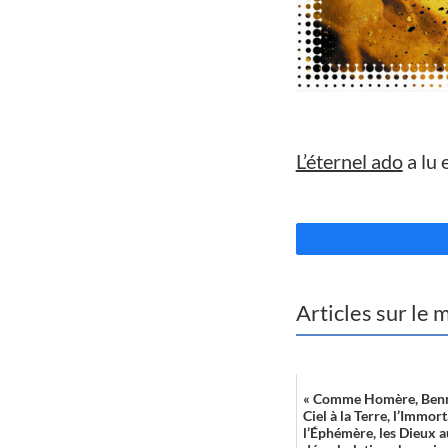
//
L’éternel ado
a lu 
//
Articles sur le
« Comme Homère, Benne
Ciel à la Terre, l’Immort
l’Éphémère, les Dieux 