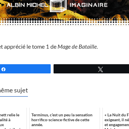
et apprécié le tome 1 de
Mage de Bataille
.
Partagez
Tweetez
 même sujet
tt relie le
Terminus, c’est un peu la sensation
« La Nuit du F
alité à
horrifico-science-fictive de cette
exigeant, il n
aux
année.
et engagement