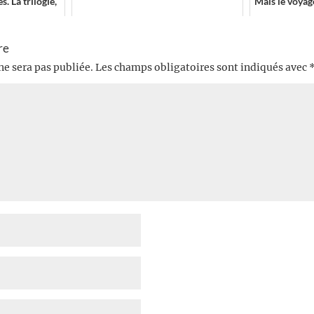
 La trilogie,
Mais le voyage
asseyez vou...
re
ne sera pas publiée.
Les champs obligatoires sont indiqués avec