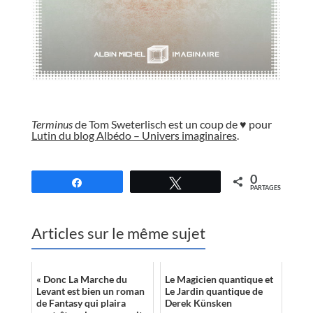
//
Terminus
de Tom Sweterlisch est un coup de ♥ pour
Lutin du blog Albédo – Univers imaginaires
.
//
0
Partagez
Tweetez
PARTAGES
Articles sur le même sujet
« Donc La Marche du
Le Magicien quantique et
Levant est bien un roman
Le Jardin quantique de
de Fantasy qui plaira
Derek Künsken