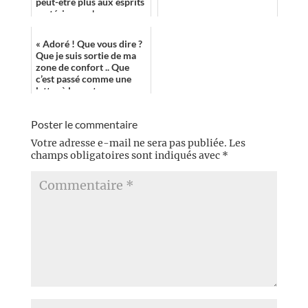
peut-être plus aux esprits
cartésiens qu'aux
aficionados du genre. Son
côté ingénie...
« Adoré ! Que vous dire ?
Que je suis sortie de ma
zone de confort .. Que
c’est passé comme une
lettre à la poste .. »
Poster le commentaire
Votre adresse e-mail ne sera pas publiée.
Les
champs obligatoires sont indiqués avec
*