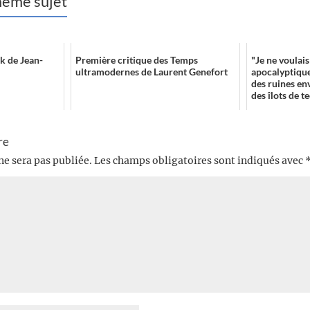
 même sujet
k de Jean-
Première critique des Temps
"Je ne voulais
ultramodernes de Laurent Genefort
apocalyptique
des ruines en
des îlots de t
cras...
re
ne sera pas publiée.
Les champs obligatoires sont indiqués avec