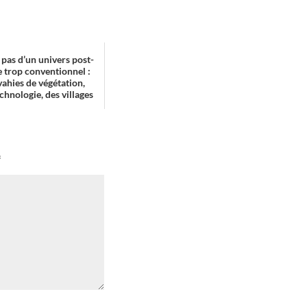
 pas d’un univers post-
 trop conventionnel :
vahies de végétation,
echnologie, des villages
*