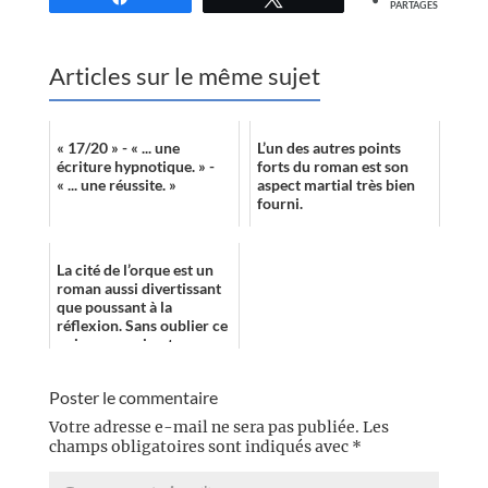
PARTAGES
Articles sur le même sujet
« 17/20 » - « ... une
L’un des autres points
écriture hypnotique. » -
forts du roman est son
« ... une réussite. »
aspect martial très bien
fourni.
La cité de l’orque est un
roman aussi divertissant
que poussant à la
réflexion. Sans oublier ce
qui, pour moi, est
essentiel dans un récit,
l’aspect h...
Poster le commentaire
Votre adresse e-mail ne sera pas publiée.
Les
champs obligatoires sont indiqués avec
*