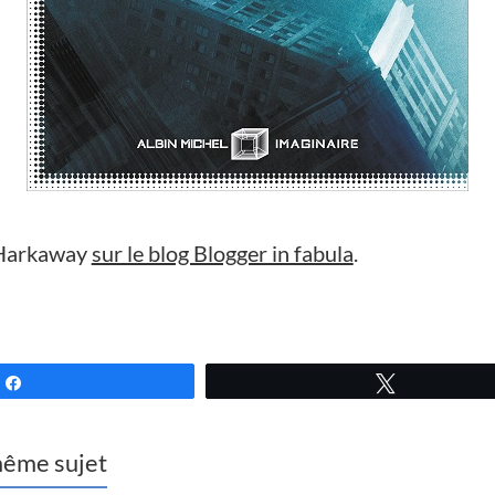
 Harkaway
sur le blog Blogger in fabula
.
Partagez
Tweetez
 même sujet