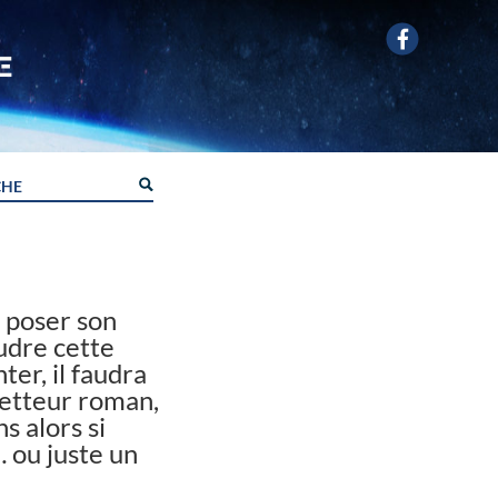
 poser son
udre cette
ter, il faudra
metteur roman,
s alors si
… ou juste un