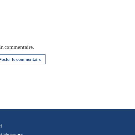
ain commentaire.
ct
t blogueurs