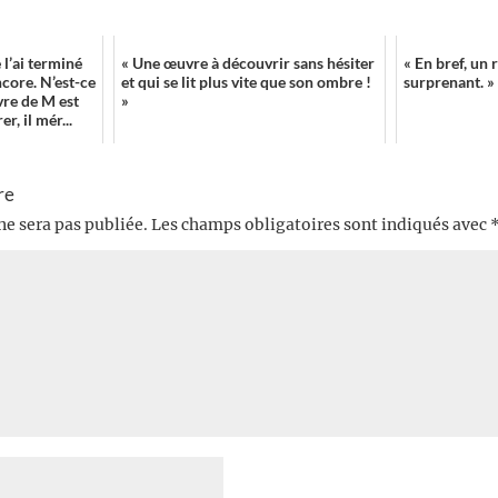
 l’ai terminé
« Une œuvre à découvrir sans hésiter
« En bref, un
ncore. N’est-ce
et qui se lit plus vite que son ombre !
surprenant. »
ivre de M est
»
r, il mér...
re
ne sera pas publiée.
Les champs obligatoires sont indiqués avec