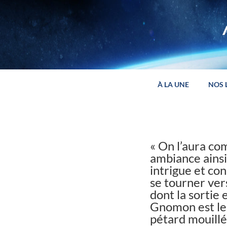
Panneau de gestion des cookies
À LA UNE
NOS 
« On l’aura co
ambiance ainsi
intrigue et con
se tourner ver
dont la sortie
Gnomon est le 
pétard mouillé