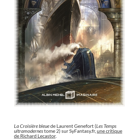
//
La Croisière bleue
de Laurent Genefort (
Les Temps
ultramodernes
tome 2) sur SyFantasy.fr,
une critique
de Richard Lecastor
.