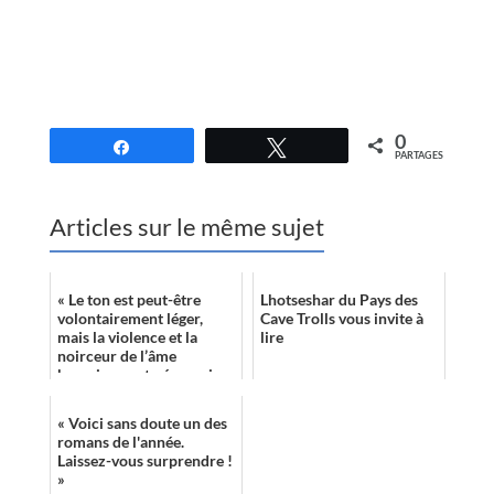
//
0
Partagez
Tweetez
PARTAGES
Articles sur le même sujet
« Le ton est peut-être
Lhotseshar du Pays des
volontairement léger,
Cave Trolls vous invite à
mais la violence et la
lire
noirceur de l’âme
humaine sont néanmoins
toujours bel et bien
présentes… et l’air ...
« Voici sans doute un des
romans de l'année.
Laissez-vous surprendre !
»