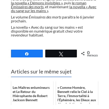
la novella
«
Démons invisibles »
, puis
le roman
Émissaires des morts
, et maintenant
la novella « Avec
du sang sur les mains »
.
Le volume
Émissaires des morts
paraîtra le 6 janvier
prochain.
La novella « Avec du sang sur les mains »
est
disponible en numérique gratuit chez votre
revendeur habituel.
//
0
Partagez
Tweetez
PARTAGES
Articles sur le même sujet
Les Maîtres enlumineurs
« Comme Homère,
et Le Retour du
Bennett relie le Ciel à la
Hiérophante de Robert
Terre, l’Immortalité à
Jackson Bennett
l’Éphémère, les Dieux aux
déambulations humaines.
La trilogie, loin de