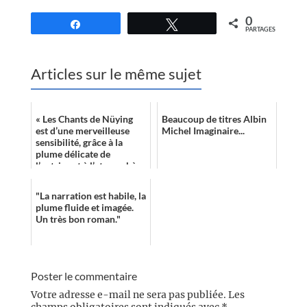
0
Partagez
Tweetez
PARTAGES
Articles sur le même sujet
« Les Chants de Nüying
Beaucoup de titres Albin
est d’une merveilleuse
Michel Imaginaire...
sensibilité, grâce à la
plume délicate de
l’autrice et à l’atmosphère
enivrante qui se dégage
de son ph...
"La narration est habile, la
plume fluide et imagée.
Un très bon roman."
Poster le commentaire
Votre adresse e-mail ne sera pas publiée.
Les