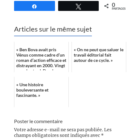
0
Partagez
Tweetez
PARTAGES
Articles sur le même sujet
« Ben Bova avait pris
« On ne peut que saluer le
Vénus comme cadre d’un
travail éditorial fait
roman d’action efficace et
autour de ce cycle. »
distrayant en 2000. Vingt
ans plus tard, Derek
Künsken lui offre un
monument f...
« Une histoire
bouleversante et
fascinante. »
Poster le commentaire
Votre adresse e-mail ne sera pas publiée.
Les
champs obligatoires sont indiqués avec
*