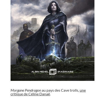
//
Morgane Pendragon
au pays des Cave trolls,
une
critique de Céline Danaë
.
//