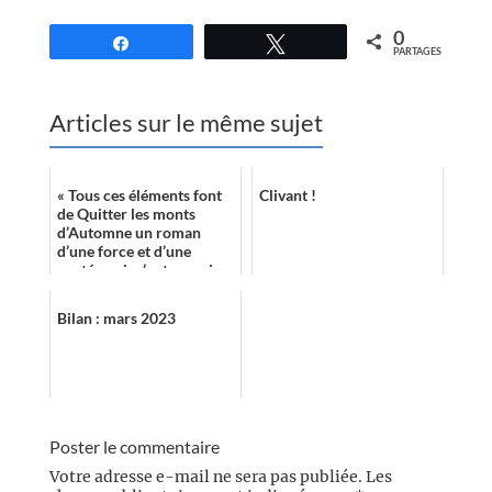
0
Partagez
Tweetez
PARTAGES
Articles sur le même sujet
« Tous ces éléments font
Clivant !
de Quitter les monts
d’Automne un roman
d’une force et d’une
portée qui m’ont surpris,
agréablement. Sa lecture
a été plaisan...
Bilan : mars 2023
Poster le commentaire
Votre adresse e-mail ne sera pas publiée.
Les