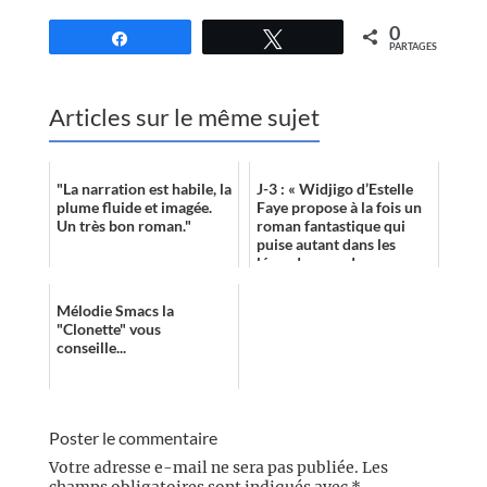
0
Partagez
Tweetez
PARTAGES
Articles sur le même sujet
"La narration est habile, la
J-3 : « Widjigo d’Estelle
plume fluide et imagée.
Faye propose à la fois un
Un très bon roman."
roman fantastique qui
puise autant dans les
légendes que dans
l’Histoire, un conte
horrifique sur ...
Mélodie Smacs la
"Clonette" vous
conseille...
Poster le commentaire
Votre adresse e-mail ne sera pas publiée.
Les