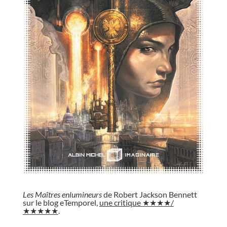
//
Les Maîtres enlumineurs
de Robert Jackson Bennett
sur le blog eTemporel,
une critique
★
★
★
★
/
★
★
★
★
★
.
//