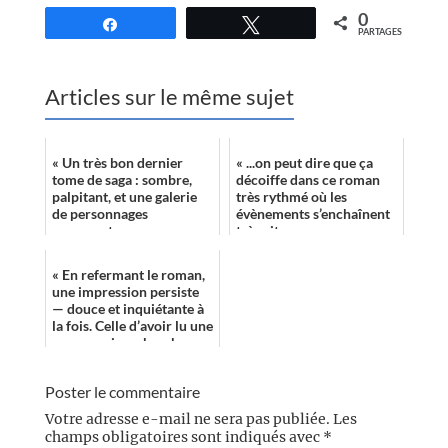
0
Partagez
Tweetez
PARTAGES
Articles sur le même sujet
« Un très bon dernier
« ...on peut dire que ça
tome de saga : sombre,
décoiffe dans ce roman
palpitant, et une galerie
très rythmé où les
de personnages
évènements s’enchaînent
marquants. »
très vite. »
« En refermant le roman,
une impression persiste
— douce et inquiétante à
la fois. Celle d’avoir lu une
œuvre qui ne cherche pas
à prédire l’avenir, m...
Poster le commentaire
Votre adresse e-mail ne sera pas publiée.
Les
champs obligatoires sont indiqués avec
*