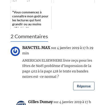
été emportée par
l’intrigue, le système de
magie,...
"Vous commencez à
connaître mon goût pour
les lectures qui font
grandir ou au moins
réfléchir. Vous savez
également que j’aime les
2 Commentaires
utopies où des acti...
BANCTEL MAX
sur 4 janvier 2019 à 17 h 29
min
AMERICAN ELSEWHERE livre reçu pour les
fêtes de Noël problème d’impression de la
page 402 à la page 418 le texte en bandes
noires est-ce normal ?
Réponse
Gilles Dumay
sur 4 janvier 2019 à 17 h