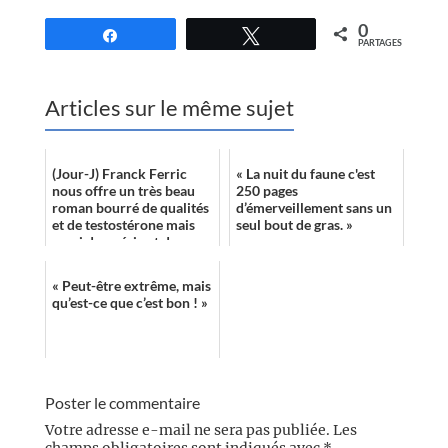
0
Partagez
Tweetez
PARTAGES
Articles sur le même sujet
(Jour-J) Franck Ferric
« La nuit du faune c'est
nous offre un très beau
250 pages
roman bourré de qualités
d’émerveillement sans un
et de testostérone mais
seul bout de gras. »
aussi de poésie et de
réflexions. Le récit
alterne des...
« Peut-être extrême, mais
qu’est-ce que c’est bon ! »
Poster le commentaire
Votre adresse e-mail ne sera pas publiée.
Les