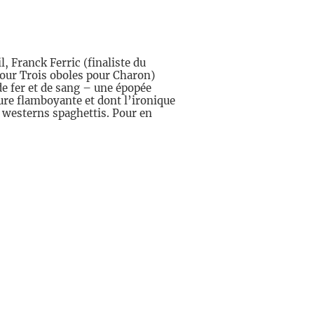
l, Franck Ferric (finaliste du
pour Trois oboles pour Charon)
de fer et de sang – une épopée
ture flamboyante et dont l’ironique
 westerns spaghettis. Pour en