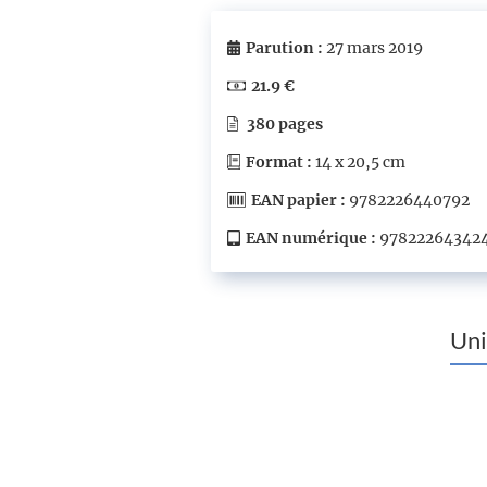
Parution :
27 mars 2019
21.9 €
380 pages
Format :
14 x 20,5 cm
EAN papier :
9782226440792
EAN numérique :
97822264342
Uni