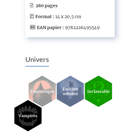
280 pages
Format :
14 x 20,5 cm
EAN papier :
9782226495549
Univers
Fantasy
Fantastique
Inclassable
urbaine
Vampires