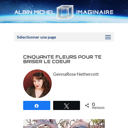
Panneau de gestion des cookies
Sélectionner une page
CINQUANTE FLEURS POUR TE
BRISER LE COEUR
GennaRose Nethercott
0
Partagez
Tweetez
PARTAGES