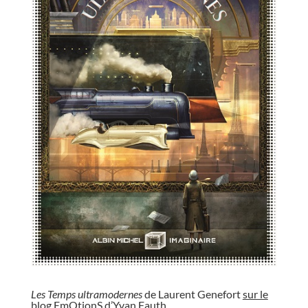
//
Les Temps ultramodernes
de Laurent Genefort
sur le
blog EmOtionS d’Yvan Fauth
.