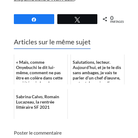
//
0
Partagez
Tweetez
PARTAGES
Articles sur le même sujet
« Mais, comme
Salutations, lecteur.
Onyebuchi le dit lui-
Aujourd’hui, et je te le dis
même, comment ne pas
sans ambages, je vais te
être en colère dans cette
parler d’un chef d’œuvre,
société qui cherche
ou tout du moins d’une
encore à priver d’espoir
œuvre de science-fiction
toute une partie de sa ...
...
Sabrina Calvo, Romain
Lucazeau, la rentrée
littéraire SF 2021
Poster le commentaire