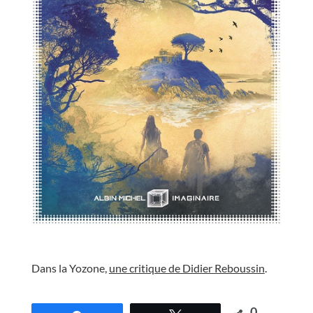
//
Dans la Yozone,
une critique de Didier Reboussin
.
//
0