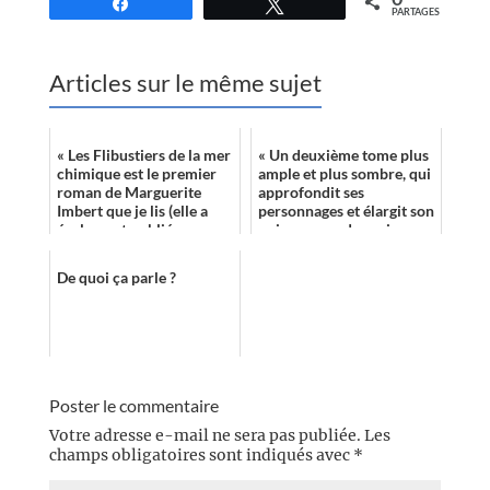
Partagez
Tweetez
PARTAGES
Articles sur le même sujet
« Les Flibustiers de la mer
« Un deuxième tome plus
chimique est le premier
ample et plus sombre, qui
roman de Marguerite
approfondit ses
Imbert que je lis (elle a
personnages et élargit son
également publié, aux
univers vers des enjeux
éditions Albin Michel,
de guerre imminente. »
Qu’allo...
De quoi ça parle ?
Poster le commentaire
Votre adresse e-mail ne sera pas publiée.
Les
champs obligatoires sont indiqués avec
*