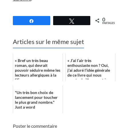
//
0
Partagez
Tweetez
PARTAGES
Articles sur le même sujet
« Bref un très beau
« J’ai l’air très
roman, qui devrait
enthousiaste non ? Oui,
pouvoir séduire même les
j’ai adoré l’idée générale
lecteurs allergiques à la
de ce livre qui nous
SF. »
montre brillamment à
quel point nous sommes
étriqués, à quel...
"Un très bon choix de
lancement pour toucher
le plus grand nombre."
Just a word
Poster le commentaire