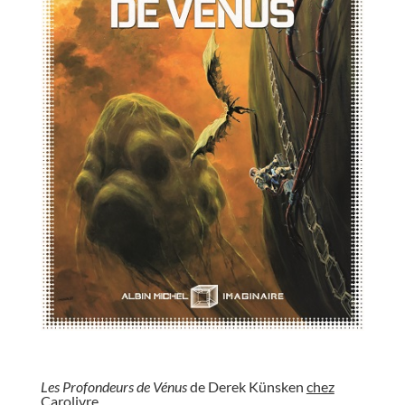
//
Les Profondeurs de Vénus
de Derek Künsken
chez
Carolivre
.