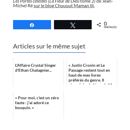
Les Portes célestes
(
La Fleur de Dieu
tome 2) de Jean-
Michel Ré
sur le blog Chuuuut Maman lit
.
//
0
Partagez
Tweetez
PARTAGES
Articles sur le même sujet
L'Affaire Crystal Singer
« Justin Cronin et Le
d'Ethan Chatagnier...
Passage restent tout en
haut de mes livres
préférés du genre. Il
n’empêche, le Livre de M
est une très bonne lecture
dans le gen...
« Pour moi, c’est un zéro
faute : j’ai adoré ce
bouquin. »