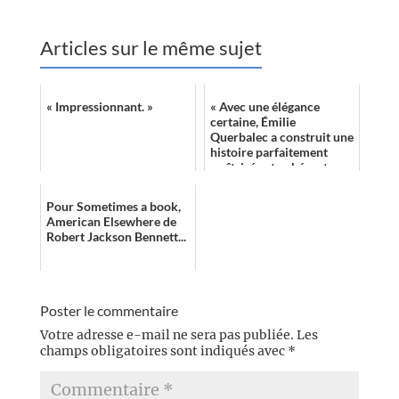
Articles sur le même sujet
« Impressionnant. »
« Avec une élégance
certaine, Émilie
Querbalec a construit une
histoire parfaitement
maîtrisée et cohérente
dont la petite musique
vous poursuit de fa...
Pour Sometimes a book,
American Elsewhere de
Robert Jackson Bennett...
Poster le commentaire
Votre adresse e-mail ne sera pas publiée.
Les
champs obligatoires sont indiqués avec
*