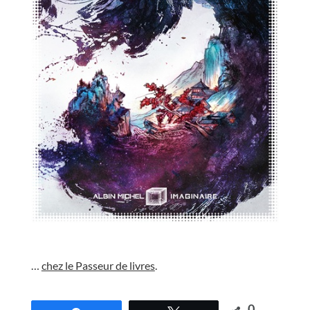
//
…
chez le Passeur de livres
.
//
0