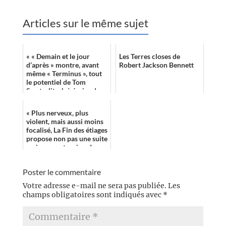
Articles sur le même sujet
« « Demain et le jour
Les Terres closes de
d’après » montre, avant
Robert Jackson Bennett
même « Terminus », tout
le potentiel de Tom
Sweterlitsch à écrire des
thrillers de science-
fiction capab...
« Plus nerveux, plus
violent, mais aussi moins
focalisé, La Fin des étiages
propose non pas une suite
mais une extension de
l’univers abordé dans
Riva...
Poster le commentaire
Votre adresse e-mail ne sera pas publiée.
Les
champs obligatoires sont indiqués avec
*