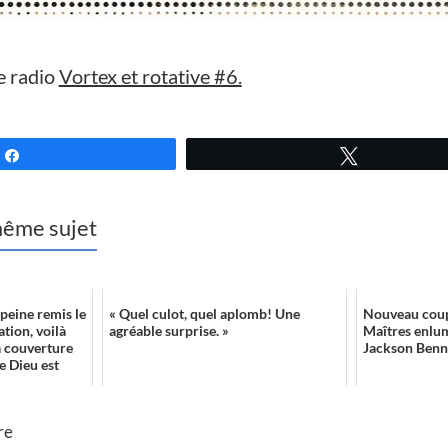
e radio
Vortex et rotative #6.
Partagez
Tweetez
 même sujet
peine remis le
« Quel culot, quel aplomb! Une
Nouveau coup
tion, voilà
agréable surprise. »
Maîtres enlu
la couverture
Jackson Benne
e Dieu est
re