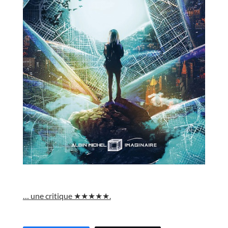
//
… une critique ★★★★★.
//