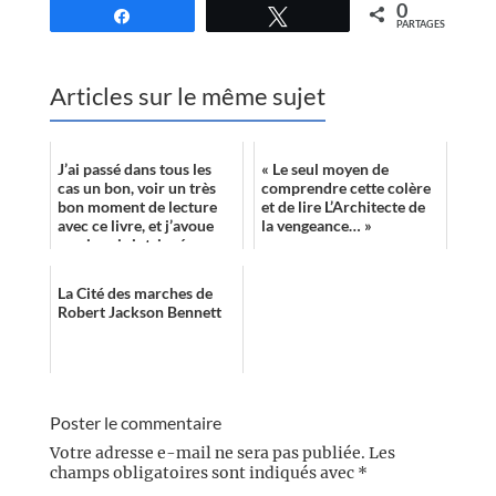
0
Partagez
Tweetez
PARTAGES
Articles sur le même sujet
J’ai passé dans tous les
« Le seul moyen de
cas un bon, voir un très
comprendre cette colère
bon moment de lecture
et de lire L’Architecte de
avec ce livre, et j’avoue
la vengeance… »
que je suis intrigué
maintenant par savoir ce
que va...
La Cité des marches de
Robert Jackson Bennett
Poster le commentaire
Votre adresse e-mail ne sera pas publiée.
Les
champs obligatoires sont indiqués avec
*