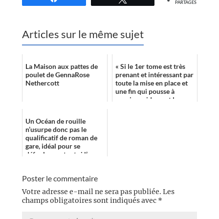
PARTAGES
Articles sur le même sujet
La Maison aux pattes de
« Si le 1er tome est très
poulet de GennaRose
prenant et intéressant par
Nethercott
toute la mise en place et
une fin qui pousse à
ouvrir rapidement le
tome 2, c'est avec ce
dernier...
Un Océan de rouille
n’usurpe donc pas le
qualificatif de roman de
gare, idéal pour se
défouler, surtout si l’on
manque de blockbusters
dans sa pile à ...
Poster le commentaire
Votre adresse e-mail ne sera pas publiée.
Les
champs obligatoires sont indiqués avec
*