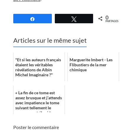
//
0
Partagez
Tweetez
PARTAGES
Articles sur le même sujet
"Et si les auteurs français
Marguerite Imbert - Les
étaient les véritables
Flibustiers de la mer
révélations de Albin
chimique
Michel Imaginaire ?"
« La fin de ce tome est
assez brusque et j’attends
avec impatience le tome
suivant tellement le
suspense est élevé ! »
Poster le commentaire