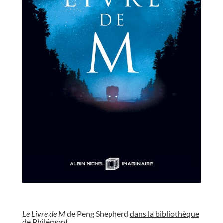
//
Le Livre de M
de Peng Shepherd
dans la bibliothèque
de Philémont
.