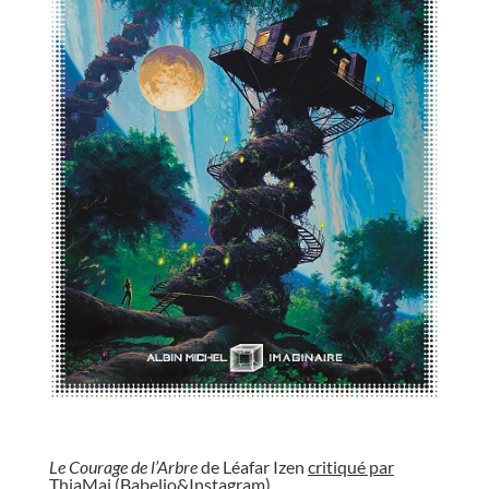
//
Le Courage de l’Arbre
de Léafar Izen
critiqué par
ThiaMai (Babelio&Instagram).