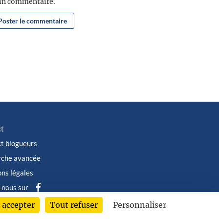
ain commentaire.
ct
t blogueurs
rche avancée
ns légales
-nous sur
 accepter
Tout refuser
Personnaliser
6 © Albin Michel Imaginaire - Tous droits réservés