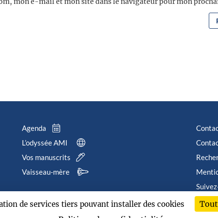
om, mon e-mail et mon site dans le navigateur pour mon proch
Agenda
Conta
L’odyssée AMI
Contac
Vos manuscrits
Reche
Vaisseau-mère
Mentio
Suivez
Tout
sation de services tiers pouvant installer des cookies
202