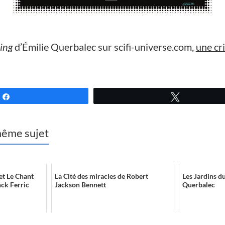
ing
d’Émilie Querbalec sur scifi-universe.com,
une cr
Partagez
Tweetez
 même sujet
et Le Chant
La Cité des miracles de Robert
Les Jardins d
nck Ferric
Jackson Bennett
Querbalec