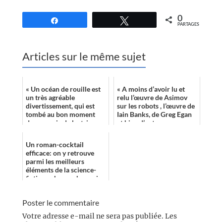
0
Partagez
Tweetez
PARTAGES
Articles sur le même sujet
« Un océan de rouille est
« A moins d’avoir lu et
un très agréable
relu l’œuvre de Asimov
divertissement, qui est
sur les robots , l’œuvre de
tombé au bon moment
Iain Banks, de Greg Egan
dans ma vie de lectrice,
et bien d’autres se
car j’avais besoin de me
penchant sur
changer les i...
l’intelligence ar...
Un roman-cocktail
efficace: on y retrouve
parmi les meilleurs
éléments de la science-
fiction cyberpunk, servis
par une écriture fluide et
une narratio...
Poster le commentaire
Votre adresse e-mail ne sera pas publiée.
Les