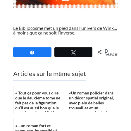
//
Le Bibliocosme met un pied dans l’univers de Wink…
à moins que ça ne soit l’inverse.
//
0
Partagez
Tweetez
PARTAGES
Articles sur le même sujet
« Tout ça pour vous dire
«Un roman policier dans
que le deuxième tome ne
un décor spatial original,
fait pas de la figuration,
avec plein de belles
qu’il est aussi bon que le
trouvailles et un
premier, même si l’effet
personnage principal aux
de la découverte n’est...
multiples nuances qui se
veut détes...
« ...un roman fort et
complexe, impossible à