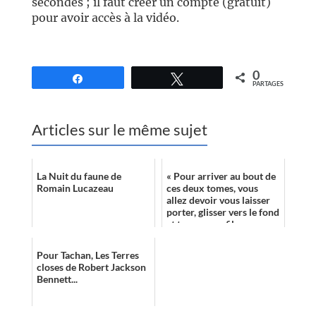
secondes ; il faut créer un compte (gratuit)
pour avoir accès à la vidéo.
//
0
Partagez
Tweetez
PARTAGES
Articles sur le même sujet
La Nuit du faune de
« Pour arriver au bout de
Romain Lucazeau
ces deux tomes, vous
allez devoir vous laisser
porter, glisser vers le fond
et trouver un fil
conducteur parmi tous
ceux pro...
Pour Tachan, Les Terres
closes de Robert Jackson
Bennett...