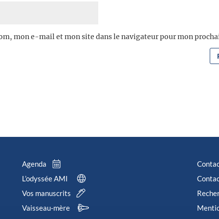
om, mon e-mail et mon site dans le navigateur pour mon proch
Agenda
Conta
L’odyssée AMI
Contac
Vos manuscrits
Reche
Vaisseau-mère
Mentio