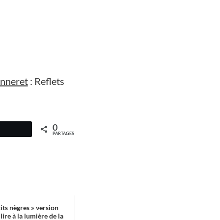
anneret
: Reflets
0
PARTAGES
its nègres » version
lire à la lumière de la