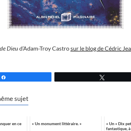
 de Dieu
d’Adam-Troy Castro
sur le blog de Cédric Je
Partagez
Tweetez
 même sujet
anquer en ce
« Un monument littéraire. »
« Un « Dix pet
fantastique, à 