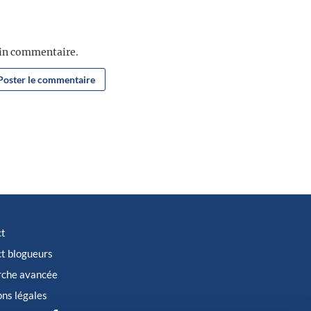
ain commentaire.
ct
t blogueurs
rche avancée
ns légales