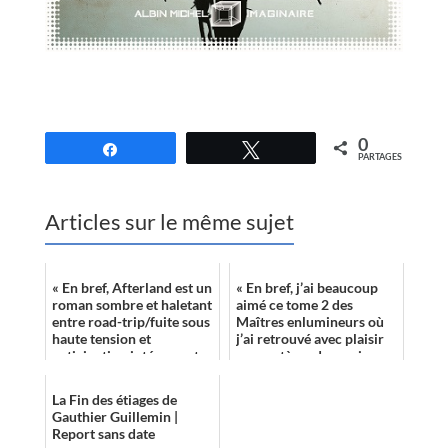
//
0
Partagez
Tweetez
PARTAGES
Articles sur le même sujet
« En bref, Afterland est un
« En bref, j’ai beaucoup
roman sombre et haletant
aimé ce tome 2 des
entre road-trip/fuite sous
Maîtres enlumineurs où
haute tension et
j’ai retrouvé avec plaisir
anticipation intéressante.
son système de magie
»
fascinant, ses
personnages attachan...
La Fin des étiages de
Gauthier Guillemin |
Report sans date