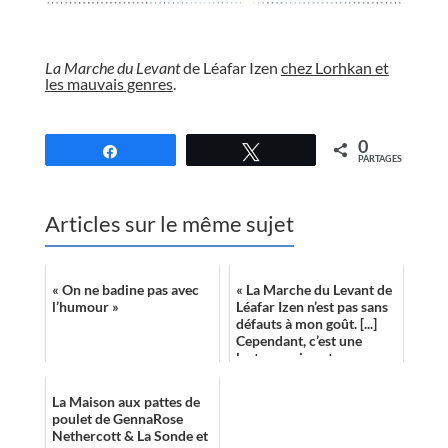
//
La Marche du Levant
de Léafar Izen
chez Lorhkan et
les mauvais genres
.
//
0
Partagez
Tweetez
PARTAGES
Articles sur le même sujet
« On ne badine pas avec
« La Marche du Levant de
l’humour »
Léafar Izen n’est pas sans
défauts à mon goût. [...]
Cependant, c’est une
lecture qui vaut
carrément le coup. »
La Maison aux pattes de
poulet de GennaRose
Nethercott & La Sonde et