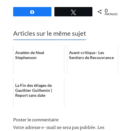
0
Partagez
Tweetez
PARTAGES
Articles sur le même sujet
Anatèm de Neal
Avant-critique : Les
Stephenson
Sentiers de Recouvrance
La Fin des étiages de
Gauthier Guillemin |
Report sans date
Poster le commentaire
Votre adresse e-mail ne sera pas publiée.
Les