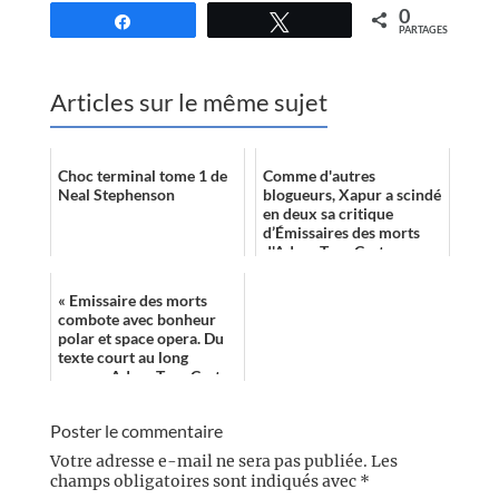
0
Partagez
Tweetez
PARTAGES
Articles sur le même sujet
Choc terminal tome 1 de
Comme d'autres
Neal Stephenson
blogueurs, Xapur a scindé
en deux sa critique
d’Émissaires des morts
d'Adam-Troy Castro
« Emissaire des morts
combote avec bonheur
polar et space opera. Du
texte court au long
roman, Adam-Troy Castro
est parfaitement à l’aise
dans tous le...
Poster le commentaire
Votre adresse e-mail ne sera pas publiée.
Les
champs obligatoires sont indiqués avec
*