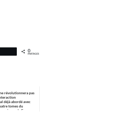
0
PARTAGES
 ne révolutionnera pas
interaction
l déjà abordé avec
quatre tomes du
nscience de Fran...