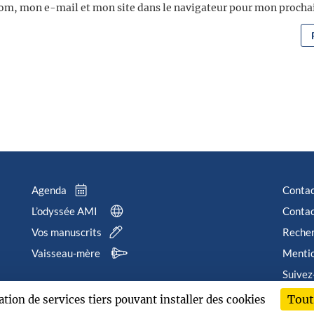
om, mon e-mail et mon site dans le navigateur pour mon proch
Agenda
Conta
L’odyssée AMI
Contac
Vos manuscrits
Reche
Vaisseau-mère
Mentio
Suivez
Tout
sation de services tiers pouvant installer des cookies
202