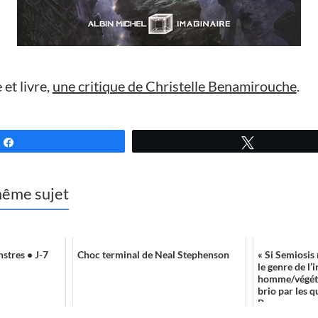
 et livre,
une critique de Christelle Benamirouche
.
Partagez
Tweetez
 même sujet
stres • J-7
Choc terminal de Neal Stephenson
« Si Semiosis
le genre de l’
homme/végéta
brio par les 
Programme co