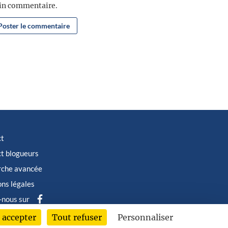
ain commentaire.
ct
t blogueurs
rche avancée
ns légales
-nous sur
 accepter
Tout refuser
Personnaliser
6 © Albin Michel Imaginaire - Tous droits réservés