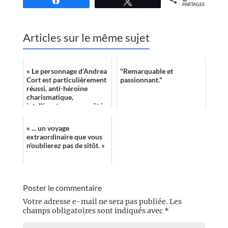
Partagez
Tweetez
PARTAGES
Articles sur le même sujet
« Le personnage d’Andrea
"Remarquable et
Cort est particulièrement
passionnant."
réussi, anti-héroïne
charismatique,
intelligente avec un côté
sombre fortement
marqué. On ne peut q...
« ... un voyage
extraordinaire que vous
n'oublierez pas de sitôt. »
Poster le commentaire
Votre adresse e-mail ne sera pas publiée.
Les
champs obligatoires sont indiqués avec
*