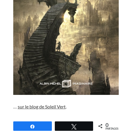
//
…
sur le blog de Soleil Vert
.
//
0
Partagez
Tweetez
PARTAGES