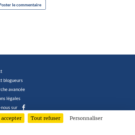
ct
t blogueurs
rche avancée
ns légales
-nous sur
 accepter
Tout refuser
Personnaliser
6 © Albin Michel Imaginaire - Tous droits réservés