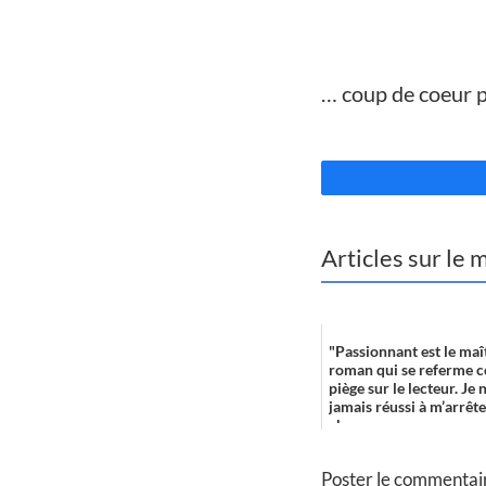
//
…
coup de coeur 
//
Articles sur le
"Passionnant est le maî
roman qui se referme
piège sur le lecteur. Je
jamais réussi à m’arrêter
chap...
Poster le commentai