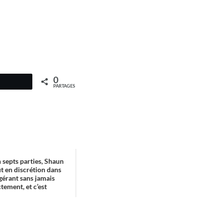
0
PARTAGES
n septs parties, Shaun
ut en discrétion dans
ggérant sans jamais
tement, et c’est
 qu...