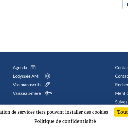
Agenda
Conta
L’odyssée AMI
Contac
Vos manuscrits
Reche
Vaisseau-mère
Mentio
Suivez
Tout
sation de services tiers pouvant installer des cookies
202
Politique de confidentialité