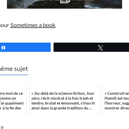
pour
Sometimes a book
.
Partagez
Tweetez
 même sujet
tre mot de ce
« Au-delà de la science-fiction, Jour
« Construit e
 comme un
zéro, récit viscéral à la fois trash et
Hamill est to
 n’ai quasiment
tendre, brutal et émouvant, s’inscrit
l’horreur, su
 à la fin des
ainsi dans la grande tradition du ...
montrer direc
exactement ce
re