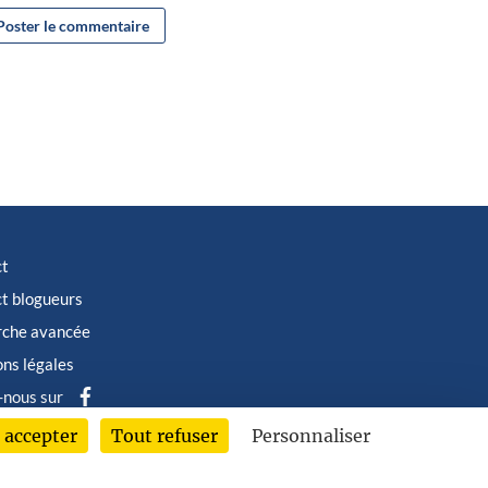
ct
t blogueurs
rche avancée
ns légales
-nous sur
 accepter
Tout refuser
Personnaliser
6 © Albin Michel Imaginaire - Tous droits réservés