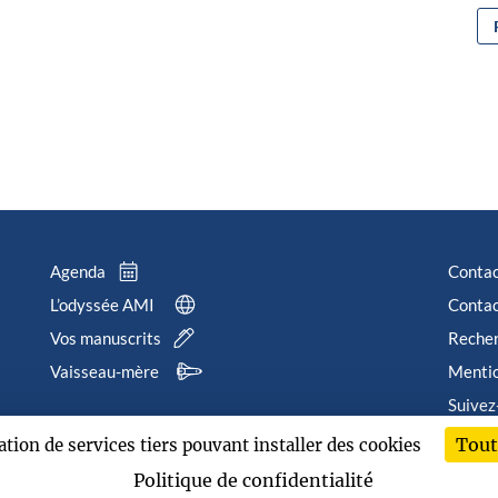
Agenda
Conta
L’odyssée AMI
Contac
Vos manuscrits
Reche
Vaisseau-mère
Mentio
Suivez
Tout
sation de services tiers pouvant installer des cookies
202
Politique de confidentialité