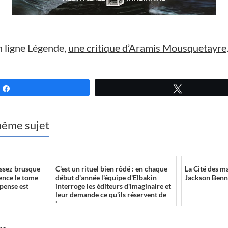
n ligne Légende,
une critique d’Aramis Mousquetayre
Partagez
Tweetez
 même sujet
assez brusque
C'est un rituel bien rôdé : en chaque
La Cité des m
ience le tome
début d'année l'équipe d'Elbakin
Jackson Benn
spense est
interroge les éditeurs d'imaginaire et
leur demande ce qu'ils réservent de
beau...