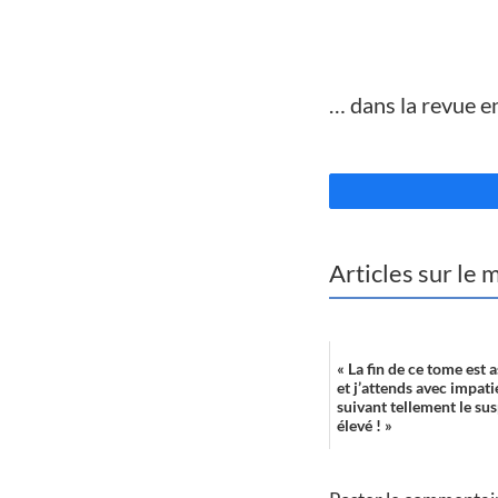
//
… dans la revue e
//
Articles sur le
« La fin de ce tome est 
et j’attends avec impat
suivant tellement le su
élevé ! »